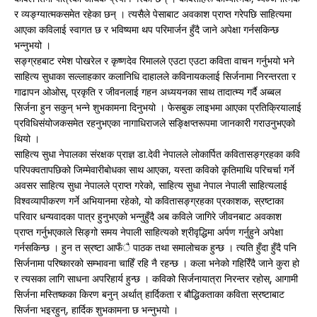
र व्यङ्ग्यात्मकसमेत रहेका छन् । त्यसैले पेसाबाट अवकाश प्राप्त गरेपछि साहित्यमा
आएका कविलाई स्वागत छ र भविष्यमा थप परिमार्जन हुँदै जाने अपेक्षा गर्नसकिन्छ
भन्नुभयो ।
सङ्ग्रहबाट रमेश पोखरेल र कृष्णदेव रिमालले एउटा एउटा कविता वाचन गर्नुभयो भने
साहित्य सुधाका सल्लाहकार कलानिधि दाहालले कविनायकलाई सिर्जनामा निरन्तरता र
गाढापन ओओस्, प्रकृति र जीवनलाई गहन अध्ययनका साथ तादात्म्य गर्दै अब्बल
सिर्जना हुन सकुन् भन्ने शुभकामना दिनुभयो । फेसबुक लाइभमा आएका प्रतिक्रियालाई
प्रविधिसंयोजकसमेत रहनुभएका नागाधिराजले सङ्क्षिप्तरूपमा जानकारी गराउनुभएको
थियो ।
साहित्य सुधा नेपालका संरक्षक प्राज्ञ डा.देवी नेपालले लोकार्पित कवितासङ्ग्रहका कवि
परिपक्वतापछिको जिम्मेवारीबोधका साथ आएका, यस्ता कविको कृतिमाथि परिचर्चा गर्ने
अवसर साहित्य सुधा नेपालले प्राप्त गरेको, साहित्य सुधा नेपाल नेपाली साहित्यलाई
विश्वव्यापीकरण गर्ने अभियानमा रहेको, यो कवितासङ्ग्रहका प्रकाशक, स्रष्टाका
परिवार धन्यवादका पात्र हुनुभएको भन्नुहुँदै अब कविले जागिरे जीवनबाट अवकाश
प्राप्त गर्नुभएकाले सिङ्गो समय नेपाली साहित्यको श्रीवृद्धिमा अर्पण गर्नुहुने अपेक्षा
गर्नसकिन्छ । हुन त स्रष्टा आफँै पाठक तथा समालोचक हुन्छ । त्यति हुँदा हुँदै पनि
सिर्जनामा परिष्कारको सम्भावना चाहिँ रहि नै रहन्छ । कला भनेको गहिरिँदै जाने कुरा हो
र त्यसका लागि साधना अपरिहार्य हुन्छ । कविको सिर्जनायात्रा निरन्तर रहोस्, आगामी
सिर्जना मस्तिष्कका किरण बनुन् अर्थात् हार्दिकता र बौद्धिकताका कविता स्रष्टाबाट
सिर्जना भइरहुन्, हार्दिक शुभकामना छ भन्नुभयो ।