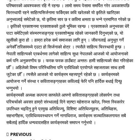
परिष्कारको आवश्यकता रहि नै रहन्छ । लामो समय पेसामा समर्पित गरेर अवकाशपछि
चिरस्थायी रहने साहित्यसिर्जनामा फर्किएका कवि खरेलको यो कृतिले खारिएका
अनुभवलाई समेटेको छ, यो कृतिमा सार छ र कविमा क्षमता छ भन्ने प्रमाणित गरेको छ
। कृतिको प्रकाशनमा प्रकाशकको ठुलो भूमिका रहन्छ । प्रकाशकले अनुभवका धेरै
पाटा समेटिएको संस्मरणसङ्ग्रह प्रकाशोन्मुख रहेको जानकारी दिनुभएको छ, यो
खुसीको कुरा हो । हाम्रा हरेक कर्म समाजका लागि हुन् । जीवनलाई अनुभूत गर्ने
अनेकौँ तरिकामध्ये एउटा हो सिर्जनाको क्षेत्र । त्यसैले साहित्य चिरस्थायी हुन्छ ।
नेपाली साहित्यको प्रबर्धनमा लागेको साहित्य सुधा नेपालको आजको यो आयोजनाको
कर्म पनि अनुकरणीय छ । फरक फरक ठाउँबाट अन्ततः हामी साहित्यको सेवा गरिरहेका
छौँ । अहिलेको विषम परिस्थितिमा पनि प्रविधिको प्रयोगले सहजताका साथ हामी
जुटेका छौँ । त्यसैले आजको यो कार्यक्रम महत्त्वपूर्ण रहेको छ । कार्यक्रमको
आयोजना गर्ने संस्था र कवितासङ्ग्रहका कविलाई फेरि पनि हार्दिक बधाई दिन्छु
भन्नुभयो ।
कार्यक्रमकी अध्यक्ष कल्पना काफ्लेले आफ्नो कवितासङ्ग्रहको लोकार्पण तथा
परिचर्चाको अवसर हाम्रो संस्थालाई दिने स्रष्टा महेशराज खरेल, निम्ता स्विकारेर
उपस्थित भइदिनु हुने प्रमुख अतिथिज्यू, विशिष्ट अतिथिज्यूहरू, अतिथिहरू,
सहभागीहरू, प्रविधिव्यवस्थापन गर्ने नागाधिराज, कार्यक्रम सञ्चालिकलगायत सबै
सबैलाई हार्दिक धन्यवादसहित कार्यक्रमको समापन गर्नुभयो ।
PREVIOUS