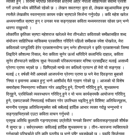
व्यक्ति हुन् । विरामी भएपछि सिर्जनाको क्षेत्रमा आएर नेपाली साहित्यको सेवामा प्रवेश
गर्ने उनको ध्येय कीर्तिको रहेको छ । लेखन सवतन्त्र कुरा हो, लेखक बहुआयामिक हुन्छ
त्यसैले लेखकीय स्वतन्त्रता कायम रखेर स्रष्टाले सिर्जना गर्नुपर्दछ । कवि महेश खरेल
अध्ययनशील स्रष्टा हुन् र उनका यस सङ्ग्रहका कविता मध्यमस्तरका रहेका छन् भन्ने
धारणा राख्नुभयो ।
लोकार्पित कृतिका स्रष्टा महेशराज खरेलले मेरा तीनओटा कविताको समीक्षासहित शब्द
संयोजन साहित्यिक मासिकमा प्रकाशित गरिदिने पहिलो समीक्षक रमेश पोखरेल, मेरा
कविताको पाण्डुलिपि हेरेर प्रकाशनयोग्य छन् भनेर हौस्याउने र कृति प्रकाशनको जिम्मा
लिइदिने कौशल्या रिसाल, मेरा कविता सुनेर ऊर्जा थपिदिने कलानिधि दाहाल, कविता
सुनेर हौस्याउने साहित्य सुधा नेपालकी परिकल्पनाकार मनिषा प्रसाईँबाट मलाई असाध्यै
प्रेरणा प्राप्त भएको छ । छिप्पिएको मान्छे तर कलिलो प्रयत्न हो मेरो यो सङ्ग्रह ।
मलाई ८९ वर्षकी मेरी आमाको आजपर्यन्त प्रेरणा प्राप्त छ भने मेरा दिवङ्गत बुबाको
‘निष्ठा र इमानमा अब्बल हुनू’ भन्ने आशीर्वाद मैले ग्रहण गरेको छु । आजको यो विशेष
समारोहमा निमन्त्रणा स्वीकार गरेर आइदिनु हुने, टिप्पणी गरिदिनु हुने, शुभकामना
दिनुहुने, प्रविधिको व्यवस्थापन गरिदिनु हुने र यो भव्य कार्यक्रमकै आयोजना गरिदिनु
हुने, एकपटकको निम्तालाई स्वीकार गरेर उपस्थित भइदिनु हुने विशिष्ट अतिथिज्यूहरू,
माननीय प्रमुख अतिथिज्यूसमेत सबै सबैलाई हार्दिक आभार व्यक्त गर्दछु भन्नुभयो र
सङ्ग्रहभित्रको एउटा कविता वाचन गर्नुभयो ।
प्रमुख अतिथि कुलपति गङ्गाप्रासद उप्रेतीले ‘मनको किरण’ कवितासङ्ग्रहको शीर्षक
नै सुन्दर छ । सर्वप्रथमतः कविलाई हार्दिक शुभकामना छ । तीन–चारजना व्यक्तित्वले
गर्नुभएको परिचर्चाले पनि कृति पठनीय छ भन्ने पुष्टि भइसकेको छ । यद्यपि सिर्जनामा