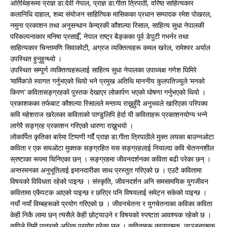
अतिथिहरूमा प्राज्ञ डा.देवी नेपाल, प्राज्ञ डा.गीता त्रिपाठी, वरिष्ठ साहित्यकार
कलानिधि दाहाल, शब्द संयोजन साहित्यिक मासिकका प्रधान सम्पादक रमेश पोखरल,
नमुना प्रकाशन तथा अनुसन्धान केन्द्रकी कौशल्या रिसाल, साहित्य सुधा नेपालकी
परिकल्पनाकार मनिषा प्रसाईँ, नेपाल राष्ट्र बैङ्कका पूर्व डेपुटी गभर्नर तथा
साहित्यकार चिन्तामणि सिवाकोटी, अग्रज व्यक्तित्वहरू कमल खरेल, रामेश्वर अर्याल
उपस्थित हुनुहुन्थ्यो ।
उपस्थित सम्पूर्ण व्यक्तित्वहरूलाई साहित्य सुधा नेपालका उपाध्यक्ष गणेश घिमिरे
‘मार्मिक’ले स्वागत गर्नुभएको थियो भने प्रमुख अतिथि माननीय कुलपतिज्यूले ‘मनको
किरण’ कवितासङ्ग्रहको पुस्तक देखाएर लोकार्पण भएको घोषणा गर्नुभएको थियो ।
प्रकाशकका तर्फबाट कौशल्या रिसालले मन्तव्य राख्नुहुँदै अनुभवले खारिएका परिपक्व
कवि महेशराज खरेलका कविताको पाण्डुलिपि हेर्दा यी कविताहरू प्रकाशनयोग्य भन्ने
लागेरै सङ्ग्रह प्रकाशन गरिएको धारणा राख्नुभयो ।
लोकार्पित कृतिका बारेमा टिप्पणी गर्दै प्राज्ञ डा.गीता त्रिपाठीले मुक्त लयका बाउन्नओटा
कविता र एक सयओटा मुक्तक सङ्ग्रहित यस सङ्ग्रहलाई नियाल्दा कवि चेतननशील
स्रष्टाका रूपमा चिनिएका छन् । सङ्ग्रहमा जीवनदर्शनका कविता बढी परेका छन् ।
अन्तरमनका अनुभूतिलाई इमानदारीका साथ प्रस्तुत गरिएको छ । एउटै कवितामा
विषयको विविधता रहेको पाइन्छ । संस्कृति, जीवनदर्शन अनि समसामयिक युगजीवन
कवितामा एकैपटक आएको पाइन्छ र छरिएर पनि विषयलाई समेट्न सकेको पाइन्छ ।
नयाँ नयाँ विम्बहरूको प्रयोग गरिएको छ । जीवनचेतना र युगचेतनाका कविका कविता
केही निकै लामा छन् त्यसैले केही छोट्याउने र विषयको स्पष्टता आवश्यक रहेको छ ।
कविले तिमी पात्रको अधिक प्रयोग गरेका छन् । कविताहरू काव्यात्मक, व्यञ्जनात्मक