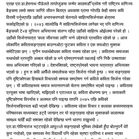
प्राज्ञ प्रा.डा.हेमनाथ पौडेलले ताप्लेजुङमा जन्मेर काठमाडौँ प्रवेश गरी राष्ट्रिय वाणिज्य
बैङ्कमा लामो समय जागिरे जीवन बिताएर अवकाश प्राप्त गरेपछि केही समय कवि
विरामी पर्नुभएपछि उहाँको अन्तस्करणको चेतनाले साहित्यसिर्जनाका क्षेत्रमा
फर्काइदिएको छ । २०४३ सालदेखि नै साहित्यसिर्जनामा लागेका भए पनि वाणिज्य
बैङ्कको टे«ड युनियन अभियानमा संलग्न रहँदा उहाँको साहित्य ओझेलमा परेको हो ।
उहाँको सिर्जनायात्रा ‘कला जीवनका लागि’ भन्ने उद्देश्यले प्रभावित रहेको छ । आज
लोकार्पित कवितासङ्ग्रहमा बाउन्नओटा फुटकर कविता र एक सयओटा मुक्तक
समेटिएका छन् । युगीन यथार्थबोधका कविता यसमा रहेका छन् । कवितामा समाजका
यथार्थको प्रस्तुति अब्बल रहेको छ भने प्रेमप्रणयको पक्षलाई पनि निकै उच्चताका
साथ अभिव्यक्त गरिएको छ । देशभक्तिको, राष्ट्रप्रेमको भावना यत्रतत्र अभिव्यक्त
भएको छ । हुन त कवि आफैँले समालोचक भएर सिर्जना गरेको हुन्छ । यस सङ्ग्रहमा
पनि दृष्टिकोणका हिसाबले विचारको सम्यक सम्प्रेषण गर्न कविले कविता सिर्जना गरेका
छन् । यी कविताहरूमा समाज रूपान्तरणको चेतना सम्प्रेषित भएको पाइन्छ । कवितामा
प्रयुक्त भाषा खारिएको, माझिएको र प्राञ्जल छ; कविता बोधगम्य छन् । कताकती
दृष्टिकोणमा विपर्यास र अलमल पनि पाइन्छ तापनि २०७५ पछि कविको
सिर्जनासक्रियता बढी भएको देखिन्छ । कवितामा रहेका विचार र कलाका कसरमसरहरू
परिष्कारका माध्यमबाट हट्दै जान्छन् तर यो सङ्ग्रहमा रहेका मुक्तकको कलात्मक
सामथ्र्य चाहिँ बढी सशक्त रहेको देखिन्छ भन्ने धारणा राख्नुभयो ।
प्रा.डा.गोविन्दराज भट्टराईले आपूmले सङ्ग्रहको भूमिका लेखेको हुँदा बोल्नुपर्ने धेरै
कुरा नरहेको, एक समयका मेरा विद्यार्थी पनि रहेका स्रष्टा प्रतिभा र क्षमता भएका