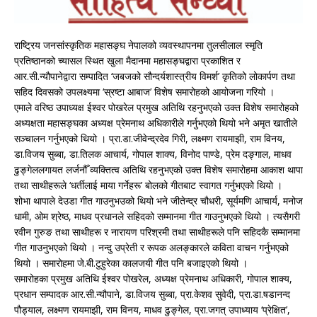
राष्ट्रिय जनसांस्कृतिक महासङ्घ नेपालको व्यवस्थापनमा तुलसीलाल स्मृति
प्रतिष्ठानको च्यासल स्थित खुला मैदानमा महासङ्घद्वारा प्रकाशित र
आर.सी.न्यौपानेद्वारा सम्पादित ‘जबजको सौन्दर्यशास्त्रीय विमर्श’ कृतिको लोकार्पण तथा
सहिद दिवसको उपलक्ष्यमा ‘स्रष्टा आबाज’ विशेष समारोहको आयोजना गरियो ।
एमाले वरिष्ठ उपाध्यक्ष ईश्वर पोखरेल प्रमुख अतिथि रहनुभएको उक्त विशेष समारोहको
अध्यक्षता महासङ्घका अध्यक्ष प्रेमनाथ अधिकारीले गर्नुभएको थियो भने अमृत खातीले
सञ्चालन गर्नुभएको थियो । प्रा.डा.जीवेन्द्रदेव गिरी, लक्ष्मण रायमाझी, राम विनय,
डा.विजय सुब्बा, डा.तिलक आचार्य, गोपाल शाक्य, विनोद पाण्डे, प्रेम दङ्गाल, माधव
ढुङ्गेललगायत लर्जनौँ व्यक्तित्व अतिथि रहनुभएको उक्त विशेष समारोहमा आकाश थापा
तथा साथीहरूले ‘धर्तीलाई माया गर्नेहरू’ बोलको गीतबाट स्वागत गर्नुभएको थियो ।
शोभा थापाले देउडा गीत गाउनुभउको थियो भने जीतेन्द्र चौधरी, सूर्यमणि आचार्य, मनोज
धामी, ओम श्रेष्ठ, माधव प्रधानले सहिदको सम्मानमा गीत गाउनुभएको थियो । त्यसैगरी
रवीन गुरुङ तथा साथीहरू र नारायण परिश्रमी तथा साथीहरूले पनि सहिदकै सम्मानमा
गीत गाउनुभएको थियो । नन्दु उप्रेती र रूपक अलङ्कारले कविता वाचन गर्नुभएको
थियो । समारोहमा जे.बी.टुहुरेका कालजयी गीत पनि बजाइएको थियो ।
समारोहका प्रमुख अतिथि ईश्वर पोखरेल, अध्यक्ष प्रेमनाथ अधिकारी, गोपाल शाक्य,
प्रधान सम्पादक आर.सी.न्यौपाने, डा.विजय सुब्बा, प्रा.केशव सुवेदी, प्रा.डा.षडानन्द
पौड्याल, लक्ष्मण रायमाझी, राम विनय, माधव ढुङ्गेल, प्रा.जगत् उपाध्याय ‘प्रेक्षित’,