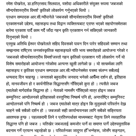
रमेश पोखरेल, डा.हरिप्रसाद सिलवाल, यशोदा अधिकारीले संयुक्त रूपमा ‘जबजको
सौन्दर्यशास्त्रीय विमर्श’ कृतिको लोकार्पण गर्नुभएको थियो ।
प्रधान सम्पादक आर.सी.न्यौपानेले ‘जबजको सौन्दर्यशास्त्रीय विमर्श’ कृतिको
प्रकाशनको उद्देश्य, महासङ्घ तथा विद्वान व्यक्तित्वबाट प्राप्त भएको सहयोगसमेतका
बारेमा प्रकाश पार्दै काम गर्दै जाँदा गहन कृति प्रकाशन गर्न सकिएको जानकारी
दिनुभएको थियो ।
प्रमुख अतिथि ईश्वर पोखरेलले सहिद दिवसको पावन दिन पारेर सहिदको सम्मान तथा
सम्झनामा राष्ट्रिय जनसांस्कृतिक महासङ्घले यति भव्य समारोहको आयोजना गरेको र
‘जबजको सौन्दर्यशास्त्रीय विमर्श’जस्तो गहन कृतिको प्रकाशन गरी लोकार्पण गर्ने यो
विशेष समारोहको आयोजना गरेकोमा अत्यन्त खुसी लागेको छ । यो सत्कर्मका लागि
महासङ्घ र कृतिका प्रधान सम्पादक आर.सी.न्यौपानेसमेत यसमा संलग्न सबैलाई
धन्यवाद दिन चाहन्छु । जनताको बहुदलीय जनवाद भनेको आफैँमा दर्शन हो, इतिहास
हो, मानवजीवन हो र कार्यनीतिक सिद्धान्तसँग गाँसिएको कुरा हो । त्यसैले जबज
एमालेको मार्गदर्शक सिद्धान्त हो । नेताको नामसँग गाँसिएको मात्र होइन जबज
कम्युनिस्ट आन्दोलनको इतिहासको वस्तुनिष्ठ निष्कर्ष पनि हो, अन्तर्राष्ट्रि कम्युनिस्ट
आन्दोलनको पनि निष्कर्ष हो । जबज एमालेको मात्र होइन कि मुलुकको परिवर्तन देख्न
चाहने सबै सबैको दर्शन हो । जबजको सही कार्यान्वयनका लागि सबैको सक्रियता
आवश्यक हुन्छ । पहलकदमी लिने र प्रतिस्पर्धाका माध्यमबाट नेतृत्व लिने व्यवहारिक
सिद्धान्त पनि हो जबज । यतिखेर जबजलाई कमजोर पार्ने वा समाप्त पार्ने उद्देश्यमुताविक
बदनाम गर्ने प्रयत्न भइरहेको छ । परिवर्तनका जादुगर हौँ भन्नेहरू, जोसँग सङ्गठन,