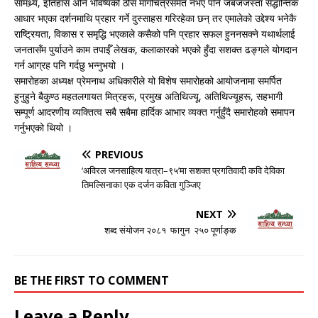
सामथ्र्य, इतिहास अनि भविष्यको ठोस मार्गचित्रसमेत नभए पनि जबजजस्ता सैद्धान्तिक
आधार भएका दर्शनमाथि प्रहार गर्ने दुस्साहस गरिरहेका छन् तर एमालेको उद्देश्य भनेकै
राष्ट्रियता, विकास र समृद्धि भएकाले कसैको पनि प्रहार सफल हुननसक्ने यथार्थलाई
जनतासँम पुर्याउने काम तपाईँ लेखक, कलाकारको भएको हुँदा सशक्त ढङ्गले योगदान
गर्न आग्रह पनि गर्दछु भन्नुभयो ।
समारोहका अध्यक्ष प्रेमनाथ अधिकारीले यो विशेष समारोहको आयोजनामा समर्पित
हुनुहुने बैकुण्ठ महतलगायत मित्रहरू, प्रमुख अतिथिज्यू, अतिथिज्यूहरू, सहभागी
सम्पूर्ण आदरणीय व्यक्तित्व सबै सबैमा हार्दिक आभार व्यक्त गर्नुहुँदै समारोहको समापन
गर्नुभएको थियो ।
PREVIOUS
‘अविरल जनसाहित्य यात्रा–९५’मा सशक्त प्रगतिवादी कवि देविका
तिमल्सिनाका एक दर्जन कविता गुञ्जिए
NEXT
शब्द संयोजन २०८१ फागुन २५० पूर्णाङ्क
BE THE FIRST TO COMMENT
Leave a Reply