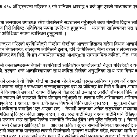
४१० औँ शृङ्खला मङ्सिर ६ गते शनिबार अपराह्न १ बजे जुम एपको माध्यमबाट प्रविध
 सन्ध्याका उपाध्यक्ष रमेश पोखरेलले सञ्चालन गर्नुभएको उक्त गोष्ठीमा विद्वान स
ेव गिरी विशिष्ट अतिथिका रूपमा उपस्थित हुनुहुन्थ्यो । धरानका साहित्यकार प्रा.
य अतिथिका रूपमा उपस्थित हुनुहुन्थ्यो ।
न्त्रण गरिएको प्रविधिमैत्री गोष्ठीमा गोष्ठीका आचरसंहिताका बारेमा विधान आचार्
पालगन्ज, बालकृष्ण लामिछाने इलाम, हरि तिमिल्सिना, मीना बराल र लेकप्रसाद प्याक
.जीवेन्द्र देव गिरी, विधान आचार्यलगायतले आआप्mना समसामयिक कविता, गीत, गज
क लामो कालखण्डसम्म नेपाली प्रगतिवादी साहित्यिक आन्दोलनको नेतृत्व गरिरहेको 
, ढल्दैन’ भन्ने आत्मविश्वासका साथ कविता लेखेको अनुभूतिका साथ ‘राम विनय 
्ध्याको आजको यो विशेष गोष्ठीमा दाङमा रहेको मलाई प्रमुख आतिथ्य ग्रहण गर्ने र 
ो कामना गर्दछु र सन्ध्याका सल्लाहकारहरू प्रा.डा.जीवेन्द्र देव गिरी र विधान आच
तिको विनाशको उपजको रूपमा देखिएको विज्ञहरूको ठम्याइ छ त्यसैले बाँच्नका निम्त
सम्म ल्याउन धेरै स्रष्टाले विशेष योगदान गर्नुभएको छ, त्यसमा पनि अभियानका अभिय
भएको छ । आजका अन्य कविताहरू विषयको विविधताले युक्त छन् । मुलुकमा देखापरे
्ति कवितामा समाहित भएर आएका छन् । नेपाली जनताका अनेक सङ्घर्षका माध्यमबाट
ाई लिएर कविता आएका छन् । सत्तारुढ पार्टीभित्र र अन्य पार्टीमै पनि देखिएका
मा उजागर भएर साहित्यसिर्जना राजनीति निरपेक्ष हुँदैन भन्ने पुष्टि गरिएको छ । न
ो भन्ने देखाउन खोजिएको छ । आजका कविता सुन्दर समाजनिर्माणका आकाङ्क्षी; सत
ष्टाले कलात्मक पार्नसक्छ त्यसले सिर्जनाको गुणवत्ता स्थापित गर्दछ, त्यसका लाग
 योगदान हुन्छ । गलतलाई डटेर गलत नै र सहीलाई सही भन्नसक्नु स्रष्टाको दायित्व हो