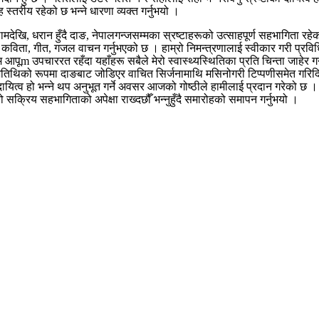
 स्तरीय रहेको छ भन्ने धारणा व्यक्त गर्नुभयो ।
इलामदेखि, धरान हुँदै दाङ, नेपालगन्जसम्मका स्रष्टाहरूको उत्साहपूर्ण सहभागिता र
 कविता, गीत, गजल वाचन गर्नुभएको छ । हाम्रो निमन्त्रणालाई स्वीकार गरी प्रविधि
आपूm उपचाररत रहँदा यहाँहरू सबैले मेरो स्वास्थ्यस्थितिका प्रति चिन्ता जाहेर गर्
थिको रूपमा दाङबाट जोडिएर वाचित सिर्जनामाथि मसिनोगरी टिप्पणीसमेत गरिदिनुहुने
ित्व हो भन्ने थप अनुभूत गर्ने अवसर आजको गोष्ठीले हामीलाई प्रदान गरेको छ ।
को सक्रिय सहभागिताको अपेक्षा राख्दछौँ भन्नुहुँदै समारोहको समापन गर्नुभयो ।