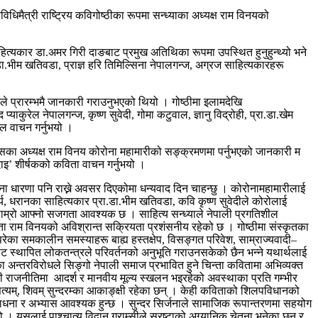
िमैत्री राष्ट्रिय कविगोष्ठीका रूपमा सन्ध्याका अध्यक्ष राम विनयको
ाहित्यकार डा.अमर गिरी दाङबाट प्रमुख अतिथिका रूपमा उपस्थित हुनुहुन्थ्यो भने
डा.भीम खतिवडा, प्राज्ञ हरि तिमिल्सिना नेपालगन्ज, अग्रज साहित्यकारहरू
यले प्रारम्भमै जानकारी गराउनुभएको थियो । गोष्ठीमा इलामदेखि
ुरेल नेपालगन्ज, कृष्ण सुवेदी, गोमा कटुवाल, ज्ञानु विद्रोही, प्रा.डा.खेम
ल वाचन गर्नुभयो ।
र यसका अध्यक्ष राम विनय कोरोना महामारीको सङ्क्रमणमा पर्नुभएको जानकारी म
दाइ’ शीर्षकको कविता वाचन गर्नुभयो ।
आफ्ना धारणा पनि राख्ने अवसर दिएकोमा धन्यवाद दिन चाहन्छु । कोरोनामहामारीलाई
ार्य, धरानका साहित्यकार प्रा.डा.भीम खतिवडा, कवि कृष्ण सुवेदीले कोरोलाई
ि हाम्रो आफ्नो सजगता आवश्यक छ । साहित्य सन्ध्याले नेपाली प्रगतिशील
न्ता राम विनयको अविश्रान्त सक्रियता प्रशंसनीय रहेको छ । गोष्ठीमा संस्कृतका
का समकालीन समस्याहरू बाह्य हस्तक्षेप, विसङ्गत परिवेश, साम्राज्यवादी–
 स्थापित लोकतन्त्रले परिवर्तनको अनुभूति गराउनसकेको छैन भन्ने यथार्थलाई
 अन्तरविरोधले सिङ्गो नेपाली समाज प्रभावित हुने चिन्ता कवितामा अभिव्यक्त
ेपाली राजनीतिमा आदर्श र मानवीय मूल्य स्खलन भइरहेको अवस्थाका प्रति गम्भीर
्यम्, शिवम् सुन्दरम्का आकाङ्क्षी रहेका छन् । केही कविताको शिलपविधानको
ि साधना र अभ्यास आवश्यक हुन्छ । सुन्दर सिर्जनाले सामाजिक रूपान्तरणमा सहयोग
 । यसलाई पाश्चात्य विद्वान ग्राम्सीले स्रष्टाको अग्र्यानिक चेतना भनेका छन् र