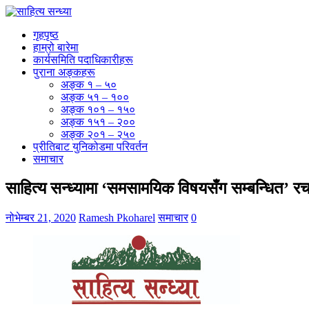
गृहपृष्ठ
हाम्रो बारेमा
कार्यसमिति पदाधिकारीहरू
पुराना अङ्कहरू
अङ्क १ – ५०
अङ्क ५१ – १००
अङ्क १०१ – १५०
अङ्क १५१ – २००
अङ्क २०१ – २५०
प्रीतिबाट युनिकोडमा परिवर्तन
समाचार
साहित्य सन्ध्यामा ‘समसामयिक विषयसँग सम्बन्धित’ रचन
नोभेम्बर 21, 2020
Ramesh Pkoharel
समाचार
0