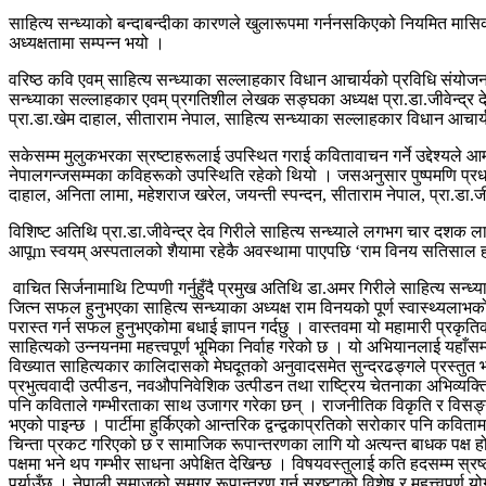
साहित्य सन्ध्याको बन्दाबन्दीका कारणले खुलारूपमा गर्ननसकिएको नियमित मासिक 
अध्यक्षतामा सम्पन्न भयो ।
वरिष्ठ कवि एवम् साहित्य सन्ध्याका सल्लाहकार विधान आचार्यको प्रविधि संयोजनमा
सन्ध्याका सल्लाहकार एवम् प्रगतिशील लेखक सङ्घका अध्यक्ष प्रा.डा.जीवेन्द्र द
प्रा.डा.खेम दाहाल, सीताराम नेपाल, साहित्य सन्ध्याका सल्लाहकार विधान आचार्
सकेसम्म मुलुकभरका स्रष्टाहरूलाई उपस्थित गराई कवितावाचन गर्ने उद्देश्यले आम
नेपालगन्जसम्मका कविहरूको उपस्थिति रहेको थियो । जसअनुसार पुष्पमणि प्रधान ने
दाहाल, अनिता लामा, महेशराज खरेल, जयन्ती स्पन्दन, सीताराम नेपाल, प्रा.डा
विशिष्ट अतिथि प्रा.डा.जीवेन्द्र देव गिरीले साहित्य सन्ध्याले लगभग चार दश
आपूm स्वयम् अस्पतालको शैयामा रहेकै अवस्थामा पाएपछि ‘राम विनय सतिसाल हो
वाचित सिर्जनामाथि टिप्पणी गर्नुहुँदै प्रमुख अतिथि डा.अमर गिरीले साहित्य सन
जित्न सफल हुनुभएका साहित्य सन्ध्याका अध्यक्ष राम विनयको पूर्ण स्वास्थ्यलाभक
परास्त गर्न सफल हुनुभएकोमा बधाई ज्ञापन गर्दछु । वास्तवमा यो महामारी प्रकृ
साहित्यको उन्नयनमा महत्त्वपूर्ण भूमिका निर्वाह गरेको छ । यो अभियानलाई यहाँ
विख्यात साहित्यकार कालिदासको मेघदूतको अनुवादसमेत सुन्दरढङ्गले प्रस्तुत 
प्रभुत्ववादी उत्पीडन, नवऔपनिवेशिक उत्पीडन तथा राष्ट्रिय चेतनाका अभिव्यक
पनि कविताले गम्भीरताका साथ उजागर गरेका छन् । राजनीतिक विकृति र विसङ्गतिल
भएको पाइन्छ । पार्टीमा हुर्किएको आन्तरिक द्वन्द्वकाप्रतिको सरोकार पनि कविता
चिन्ता प्रकट गरिएको छ र सामाजिक रूपान्तरणका लागि यो अत्यन्त बाधक पक्ष ह
पक्षमा भने थप गम्भीर साधना अपेक्षित देखिन्छ । विषयवस्तुलाई कति हदसम्म स्र
पुर्याउँछ । नेपाली समाजको समग्र रूपान्तरण गर्न स्रष्टाको विशेष र महत्त्वपूर्ण