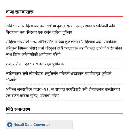
ताजा समाचारहरू
‘अविरल जनसाहित्य यात्रा–१११’ मा कुशल स्रष्टा एवम् सशक्त प्रगतिवादी कवि
निरञ्जना चन्द ‘निरु’का एक दर्जन कविता गुञ्जिए
साहित्य सन्ध्याको ४७८ औँ नियमित मासिक शृङ्खलामा ‘साहित्यमा अर्थ–सामाजिक
परिदृश्य’ विषयमा विशद चर्चा गरिनुका साथै ‘अष्टावक्र महागीतामृत’ कृतिको परिचर्चाका
साथ विशेष कविगोष्ठीको आयोजना गरियो
शब्द संयोजन २०८३ साउन २६७ पूर्णाङ्क
साहित्यकार सुमी लोहनीद्वारा अनुसिर्जन गरिएको‘अष्टावक्र महागीतामृत’ कृतिको
लोकार्पण
अविरल जनसाहित्य यात्रा–११०’मा सशक्त प्रगतिवादी कवि होमशङ्कर बास्तोलाका
एक दर्जन कविता सुनिए, परिचर्चा गरियो
मिति रूपान्तरण
Nepali Date Converter