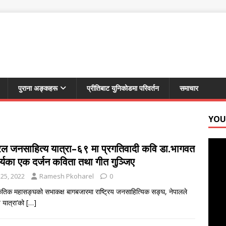
पुराना अङ्कहरू
प्रीतिबाट युनिकोडमा परिवर्तन
समाचार
YOUTU
ल जनसाहित्य यात्रा–६९ मा प्रगतिवादी कवि डा.भागवत
्यका एक दर्जन कविता तथा गीत गुञ्जिए
 25, 2022
Ramesh Pkoharel
0
कृतिक महासङ्घको सभाकक्ष बागबजारमा राष्ट्रिय जनसाहित्यिक सङ्घ, नेपालले
 यात्रा’को
[…]