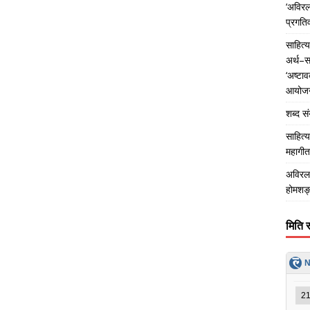
‘अविरल
प्रगति
साहित्
अर्थ–स
‘अष्टा
आयोजन
शब्द स
साहित्य
महागीत
अविरल 
होमशङ्
मिति 
N