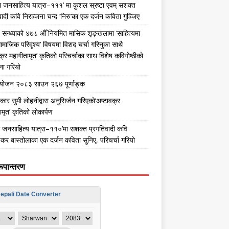
 जनसाहित्य यात्रा–१११’ मा कुशल स्रष्टा एवम् सशक्त
वादी कवि निरञ्जना चन्द ‘निरु’का एक दर्जन कविता गुञ्जिए
य सन्ध्याको ४७८ औँ नियमित मासिक शृङ्खलामा ‘साहित्यमा
ामाजिक परिदृश्य’ विषयमा विशद चर्चा गरिनुका साथै
वक्र महागीतामृत’ कृतिको परिचर्चाका साथ विशेष कविगोष्ठीको
ा गरियो
ंयोजन २०८३ साउन २६७ पूर्णाङ्क
कार सुमी लोहनीद्वारा अनुसिर्जन गरिएको‘अष्टावक्र
ामृत’ कृतिको लोकार्पण
जनसाहित्य यात्रा–११०’मा सशक्त प्रगतिवादी कवि
कर बास्तोलाका एक दर्जन कविता सुनिए, परिचर्चा गरियो
रूपान्तरण
epali Date Converter