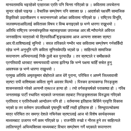
मानवतामाथि भइरहेको प्रहारका प्रति पनि चिन्ता गरिएको छ । कवितामा लयचेतना
सुन्दर रहेको पाइन्छ । वैचारिक सम्प्रेषण पनि सशक्त छ । आदर्शको पक्षसँगै सामाजिक
विकृतिको उदात्तीकरण र रूपान्तरणको अपेक्षा कवितामा गरिएको छ । राष्ट्रिय विभूति,
जलसम्पदाआदिलाई कविताका विषय र विम्ब बनाइएको छ भन्ने धारणा राख्नुभयो ।
अतिथि राष्ट्रिय जनसांस्कृतिक महासङ्घका उपाध्यक्ष आर.सी.न्यौपानेले अविरल
जनसाहित्य यात्राको यो त्रियासिऔँ शृङ्खलामा आज अत्यन्त सशक्त स्रष्टा
आर.पी.वाशिष्ठलाई सुनियो । सरल तरिकाले गम्भीर भाव कवितामा सम्प्रेषण गर्नसकिँदो
रहेछ भन्ने अनुभूति पनि कविता सुनिसकेपछि भएको छ । साहित्यले सामाजिक
रूपान्तरण अभियानलाई निकै ठुलो बल पुरयाउँछ । तर स्रष्टाले र समीक्षकले
प्रगतिवादी धारबाट समन्वयवादी धारमा झरिन्छ कि भन्ने पक्षमा चाहिँ सचेत हुनु
आवश्यक छ भन्ने धारणा राख्नुभयो ।
प्रमुख अतिथि अमृतकुमार बोहोराले आज धेरै पुराना, परिचित र आफ्नै जिल्लावासी
स्रष्टा रापी वाशिष्ठका कविता सुन्ने अवसर मिल्यो । पिस्कर हत्याकाण्ड निरङ्कुश
शासनसत्ताले गरेको अत्यन्तै त्रूmर हत्या हो । त्यो वर्गसङ्घर्षको पराकाष्ठा हो । गरिब
जनतामाझ पार्टी स्थापित भएकाले जनताका तहबाट निरङ्कुशताका विरुद्धमा गरिएको
प्रतिवाद र प्रतिरोधको आन्दोलन पनि हो । वर्तमानमा इतिहास बिर्सिने प्रवृत्ति विकास
भएको छ तर वर्तमान उपलब्धिको पृष्ठभूमि चाहिँ त्यही इतिहास हो । सिन्धुपाल्चोकमा
मात्र परिचित तर समग्र देशले नचिनेका स्रष्टालाई आज यो विशेष कार्यक्रमका
माध्यमबाट उजागर गर्ने काम गरिएको छ । राजनीति रुखो र नीरस हुने तर साहित्यले
लालित्यपूर्ण अभिव्यक्तिका माध्यमबाट विचार सम्प्रेषण गर्ने भएकाले रूपान्तरण