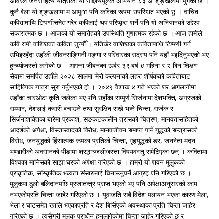
अविरल जनसाहित्य यात्राको यो सोद्देश्यमूलक अभियान ८३ औँ शृङ्खलामा पुगेको छ ।
कुनै वेला यो शृङ्खलामा म आपूm पनि कविका रूपमा उपस्थित भएको छु । वाचित
कवितामाथि टिप्पणीसमेत गरेर कविलाई थप परिष्कृत पार्ने पनि यो अभियानको उद्देश्य
सकारात्मक छ । आजको यो समारोहको उपस्थिति गुणात्मक रहेको छ । आज हामीले
कवि रापी वाशिष्ठका कविता सुन्यौँ । यतिखेर वाशिष्ठका कवितामाथि टिप्पणी गर्न
उभिइरहँदा उहाँकी जीवनसङ्गिनी गङ्गा र परिवारका सदस्य पनि यहाँ भइदिनुभएको भए
हुन्थ्योजस्तो लागेको छ । आफ्ना जीवनका ऊर्वर ३९ वर्ष ४ महिना र २ दिन शिक्षण
सेवामा समर्पित उहाँले २०२८ सालमा ‘मेरो कल्पनाको लहर’ शीर्षकको कविताबाट
साहित्यिक यात्रा सुरु गर्नुभएको हो । २०४९ वैशाख ४ गते भएको घर आगलागीमा
उहाँका चारओटा कृति जलेका भए पनि उहाँका सम्पूर्ण सिर्जनामा देशभक्ति, अग्रजको
सम्मान, देशलाई कसरी बचाउने तथा सुरक्षित राख्ने भन्ने चिन्ता, सर्जक र
सिर्जनाशक्तिका बारेमा प्रकाश, सङकटकालीन त्रासको चित्रण, मानवतासहितको
आदर्शको अपेक्षा, विस्तारवादको विरोध, मानवजीवन समाप्त पार्ने युद्धको सन्त्रासको
विरोध, जनयुद्धको हिंसात्मक रूपका प्रतिको चिन्ता, गृहयुद्धको डर, जननेता मदन
भण्डारीको अवसानको पीडामा श्रद्धाञ्जलीजस्ता विषयवस्तु समेटिएका छन् । कवितामा
विश्वका मानिसको साझा घरको अपेक्षा गरिएको छ । हाम्रो यो पावन मुलुकको
प्राकृतिक, सांस्कृतिक भव्यता संसारलाई चिनाउनुपर्ने आग्रह पनि गरिएको छ ।
मुलुकमा ठुलो बलिदानपछि प्रजातन्त्र प्राप्त भएको भए पनि अपेक्षाअनुसारको काम
नभएकोप्रति चिन्ता जाहेर गरिएको छ । युवाजति सबै विदेश पलायन भएका कारण मेला,
भेला र घाटसमेत खालि भएकाप्रति र देश बिर्सिएको अवस्थाका प्रति चिन्ता जाहेर
गरिएको छ । त्यसैगरी मुलुक पराधीन हुनलागेकोमा चिन्ता जाहेर गरिएको छ र