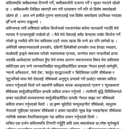
कवितामाथि समीक्षात्मक टिप्पणी गर्ने, कमीकमजोरी उजागर गर्ने र सुधार गराउने रहेको
छ । समीक्षकसँग लिखित सामग्री माग गरी प्रकाशन गर्ने पनि यो विशेष समारोहको
उद्देश्य हो । आज भने हामीले पुराना स्रष्टालाई यस विशेष समारोहमा उपस्थित गराएका
छौँ भन्ने धारणा राख्नुभयो ।
कविनायक रापी वाशिष्ठले कविता सिर्जनाको रचनागर्भका बारेमा जानकारी गराउँदै मेरो
स्वभाव नै प्रचारमुखी नरहेको हो । मैले मेरो देशलाई सदैव केन्द्रमा राखेर सिर्जना गर्ने
गरेको छु त्यसैले पनि मेरा कवितामा एउटै स्वाद रहला कि भन्ने डर पनि लागेको छ ।
अमेरिकी साम्राज्यवादको हस्तक्षेप, दक्षिणी छिमेकीको हस्तक्षेप तथा हेपाहा व्यवहार,
माओवादी द्वन्द्वले समाजमा पारेको नकारात्मक प्रभाव, जननेता मदन भण्डारीको हत्या
भएपछि आर्यघाटमा उपस्थित हुँदा मेरो मनमा उत्पन्न भावनाजस्ता विषय मेरा कवितामा
समेटिएका छन् भन्ने जानकारीसहित शादूलविक्रीडित छन्दका ‘नेपाल हाम्रो कर्मभूमि’,
‘न्यानो अभिवादन’, ‘मेरो देश’, ‘शार्दूल श्रद्धाञ्जली’ र ‘बिदेसिएका प्रति’ शीर्षकका र
‘मुटुभरिको माया मेरो देशलाई’ शीर्षकको अनुष्टुप् छन्दको गरी छओटा सशक्त कविता
वाचन गर्नुभएको थियो भने सहयोगी कविहरू रूपक अलङ्कारले ‘प्रश्न’ र ‘शुभकामना’
शीर्षकका शार्दूलविक्रीडित छन्दकै कविता वाचन गर्नुभयो । त्यसैगरी बुद्धि तिमिल्सिनाले
डम्बर पहाडीको वाध्यवादनमा शार्दूलविक्रीडित छन्दकै ‘नेपाल साझा घर’ शीर्षकको
कविता वाचन गर्नुभएको थियो । डा.कृष्ण सुवेदीले ‘मत्युसङ्गीत’ शीर्षकको, साधुराम
नेपालले ‘तुहिएका रहरहरू’ शीर्षकको र डम्बर पहाडीले ‘सुख देख्न नचाहनेहरू’ शीर्षकका
त्यत्तिकै सशक्त वैचारिकतायुक्त गद्य कविता वाचन गर्नुभएको थियो ।
वाचित एक दर्जन कवितामाथि टिप्पणी गर्नुहुँदै कवि एवम् समालोचक डा.रमेश शुभेच्छुले