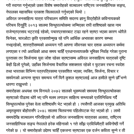
गरी स्वागत गर्नुभएको उक्त विशेष समारोहको सञ्चालन राष्ट्रिय जनसाहित्यिक सङ्घ,
नेपालका महासचिव प्रकाश सिलवालले गर्नुभएको थियो ।
अविरल जनसाहित्य यात्रा परिचालन समिति सदस्य ज्ञानु विद्रोहीले कविनायकको
परिचय दिनुहुँदै २०१३ सालमा सिन्धुपाल्चोकमा जन्मिएका रापी वाशिष्ठको खास नाम
राजेन्द्रप्रसाद भट्टराई रहेको, पचारप्रसारबाट टाढा रहने स्रष्टा भएका कारण थोरैले
चिनेका, चारओटा कृति प्रकाशोन्मुख रहे पनि आर्थिक अभावका कारण सम्भव
नभइरहेको, शास्त्रीसम्मको अध्ययन गरी आफ्ना जीवनका चार दशक अध्यापन कर्ममा
लगाएका र त्यो अवधिको आधा समय चाहिँ प्रधानाध्यापककै भूमिका निर्वाह गरेका पुराना
पुस्ताका तर सिर्जनामा युवा जोश रहेका स्रष्टासम्म अविरल जनसाहित्य यात्राको दृष्टि
केही ढिलो पुगेको, उहाँका सिर्जनामा वैचारिक सशक्तता रहेको र फुटकर रचना स्वदेश
तथा भारतका विभिन्न पत्रपत्रिकामा प्रकाशित भएका; व्यक्ति, सिर्जना, विचार र
समर्पणको अत्यन्त सुन्दर समन्वय गर्ने यिनै कुशल स्रष्टालाई आज हामीले सुन्ने छौँ भन्ने
धारणा राख्नुभयो ।
समारोहका अधयक्ष राम विनयले २०७२ सालको भूकम्पको समयमा सिन्धुपाल्चोकका
स्रष्टाको पीडामा थोरै भए पनि मलम लगाउन साहित्य सन्ध्याको प्रतिनिधित्व गर्दै
सिन्धुपाल्चोक पुगेका वेला वाशिष्ठसँग भेट भएको हो । त्यसैगरी आजका प्रमुख अतिथि
अमृतकुमार बोहोरासँग २०४८ सालमा चितवनमा पहिलोपटक भेट भएको हो । लामो
समयदेखि सञ्चालन गरिरहिएको यो अविरल जनसाहित्य यात्राका अलावा, राष्ट्रिय
जनसाहित्यिक सङ्घ नेपालले हरेक महिनाको १ गते साँझ प्रविधिमैत्री कविगोष्ठी गर्ने
गरेको छ । यो समारोहको उद्देश्य चाहिँ एकजना स्रष्टाका एक दर्जन कविता सुन्ने र ती