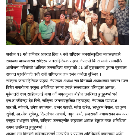
असोज १३ गते शनिबार अपराह्न ठिक १ बजे राष्ट्रिय जनसांस्कृतिक महासङ्घको
सभाकक्ष बागबजारमा राष्ट्रिय जनसाहित्यिक सङ्घ, नेपालले विगत लामो समयदेखि
आयोजना गरिरहेको ‘अविरल जनसाहित्य यात्रा’को ८३ औँ शृङ्खलामा पुराना पुस्ताका
सशक्त प्रगतिवादी कवि रापी वाशिष्ठका एक दर्जन कविता गुञ्जिए ।
राष्ट्रिय जनसाहित्यिक सङ्घ, नेपालका अध्यक्ष राम विनयको अध्यक्षतामा सम्पन्न उक्त
विशेष समारोहमा प्रमुख अतिथिका रूपमा एमाले सल्लाहकार परिषद्का अध्यक्ष,
पूर्वमन्त्री एवम् साहित्यलाई माया गर्ने अमृतकुमार बोहोरा उपस्थित हुनुहुन्थ्यो भने
प्रा.डा.जीवेन्द्र देव गिरी, राष्ट्रिय जनसांस्कृतिक महासङ्घ, नेपालका उपाध्यक्ष
आर.सी. न्यौपाने, उमेश उपाध्याय, डम्बर पहाडी, महेश खरेल, साधुराम नेपाल, डा.कृष्ण
सुवेदी, डा.रमेश शुभेच्छु, त्रिलोचन आचार्य, नमुना शर्मा, इन्द्रावती क्याम्पसका कयाम्पस
प्रमुख राधाकृष्ण श्रेष्ठ, राष्ट्रिय जनसङ्गीत सङ्घका अध्यक्ष बैकुण्ठ महत अतिथिका
रूपमा उपस्थित हुनुहुन्थ्यो ।
अध्यक्ष राम विनयले कविनायकलाई माल्यार्पण र प्रमुख अतिथिलाई पुष्पगुचछा अर्पण