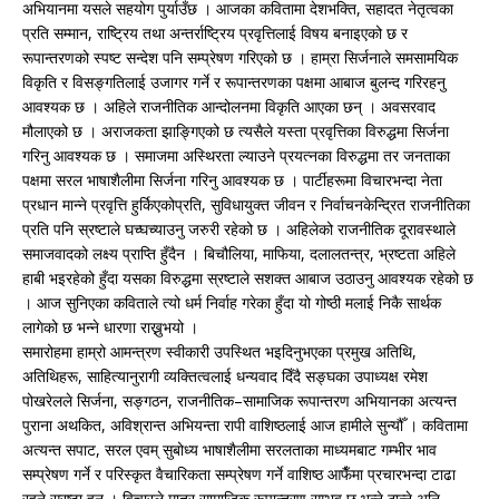
अभियानमा यसले सहयोग पुर्याउँछ । आजका कवितामा देशभक्ति, सहादत नेतृत्वका
प्रति सम्मान, राष्ट्रिय तथा अन्तर्राष्ट्रिय प्रवृत्तिलाई विषय बनाइएको छ र
रूपान्तरणको स्पष्ट सन्देश पनि सम्प्रेषण गरिएको छ । हाम्रा सिर्जनाले समसामयिक
विकृति र विसङ्गतिलाई उजागर गर्ने र रूपान्तरणका पक्षमा आबाज बुलन्द गरिरहनु
आवश्यक छ । अहिले राजनीतिक आन्दोलनमा विकृति आएका छन् । अवसरवाद
मौलाएको छ । अराजकता झाङ्गिएको छ त्यसैले यस्ता प्रवृत्तिका विरुद्धमा सिर्जना
गरिनु आवश्यक छ । समाजमा अस्थिरता ल्याउने प्रयत्नका विरुद्धमा तर जनताका
पक्षमा सरल भाषाशैलीमा सिर्जना गरिनु आवश्यक छ । पार्टीहरूमा विचारभन्दा नेता
प्रधान मान्ने प्रवृत्ति हुर्किएकोप्रति, सुविधायुक्त जीवन र निर्वाचनकेन्द्रित राजनीतिका
प्रति पनि स्रष्टाले घच्घच्याउनु जरुरी रहेको छ । अहिलेको राजनीतिक दूरावस्थाले
समाजवादको लक्ष्य प्राप्ति हुँदैन । बिचौलिया, माफिया, दलालतन्त्र, भ्रष्टता अहिले
हाबी भइरहेको हुँदा यसका विरुद्धमा स्रष्टाले सशक्त आबाज उठाउनु आवश्यक रहेको छ
। आज सुनिएका कविताले त्यो धर्म निर्वाह गरेका हुँदा यो गोष्ठी मलाई निकै सार्थक
लागेको छ भन्ने धारणा राख्नुभयो ।
समारोहमा हाम्रो आमन्त्रण स्वीकारी उपस्थित भइदिनुभएका प्रमुख अतिथि,
अतिथिहरू, साहित्यानुरागी व्यक्तित्वलाई धन्यवाद दिँदै सङ्घका उपाध्यक्ष रमेश
पोखरेलले सिर्जना, सङ्गठन, राजनीतिक–सामाजिक रूपान्तरण अभियानका अत्यन्त
पुराना अथकित, अविश्रान्त अभियन्ता रापी वाशिष्ठलाई आज हामीले सुन्यौँ । कवितामा
अत्यन्त सपाट, सरल एवम् सुबोध्य भाषाशैलीमा सरलताका माध्यमबाट गम्भीर भाव
सम्प्रेषण गर्ने र परिस्कृत वैचारिकता सम्प्रेषण गर्ने वाशिष्ठ आफैँमा प्रचारभन्दा टाढा
रहने स्रष्टा हुन् । विचारले मात्र सामाजिक रूपान्तरण सम्भव छ भन्ने ठान्ने अनि