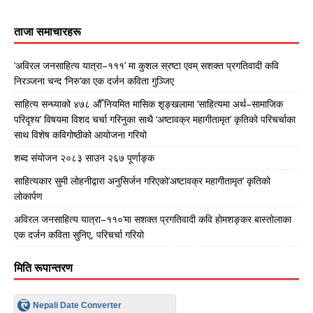
ताजा समाचारहरू
‘अविरल जनसाहित्य यात्रा–१११’ मा कुशल स्रष्टा एवम् सशक्त प्रगतिवादी कवि
निरञ्जना चन्द ‘निरु’का एक दर्जन कविता गुञ्जिए
साहित्य सन्ध्याको ४७८ औँ नियमित मासिक शृङ्खलामा ‘साहित्यमा अर्थ–सामाजिक
परिदृश्य’ विषयमा विशद चर्चा गरिनुका साथै ‘अष्टावक्र महागीतामृत’ कृतिको परिचर्चाका
साथ विशेष कविगोष्ठीको आयोजना गरियो
शब्द संयोजन २०८३ साउन २६७ पूर्णाङ्क
साहित्यकार सुमी लोहनीद्वारा अनुसिर्जन गरिएको‘अष्टावक्र महागीतामृत’ कृतिको
लोकार्पण
अविरल जनसाहित्य यात्रा–११०’मा सशक्त प्रगतिवादी कवि होमशङ्कर बास्तोलाका
एक दर्जन कविता सुनिए, परिचर्चा गरियो
मिति रूपान्तरण
Nepali Date Converter